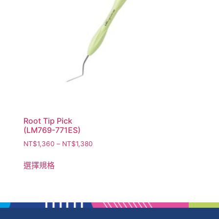
Root Tip Pick
(LM769-771ES)
NT$
1,360
–
NT$
1,380
選擇規格