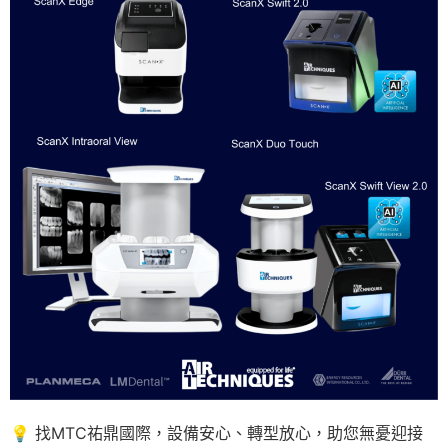
💡 找MTC祐鼎國際，設備安心、轉型放心，助您無憂迎接