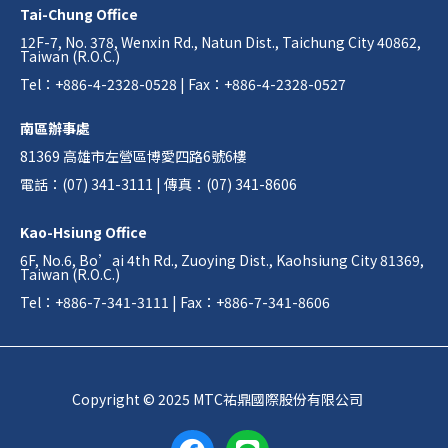
Tai-Chung Office
12F-7, No. 378, Wenxin Rd., Natun Dist., Taichung City 40862,
Taiwan (R.O.C.)
Tel：+886-4-2328-0528 | Fax：+886-4-2328-0527
南區辦事處
81369 高雄市左營區博愛四路6號6樓
電話：(07) 341-3111 | 傳真：(07) 341-8606
Kao-Hsiung Office
6F, No.6, Bo’ai 4th Rd., Zuoying Dist., Kaohsiung City 81369,
Taiwan (R.O.C.)
Tel：+886-7-341-3111 | Fax：+886-7-341-8606
Copyright © 2025 MTC祐鼎國際股份有限公司