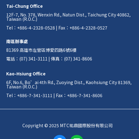
Tai-Chung Office
12F-7, No. 378, Wenxin Rd., Natun Dist., Taichung City 40862,
Taiwan (R.O.C.)
Tel：+886-4-2328-0528 | Fax：+886-4-2328-0527
南區辦事處
81369 高雄市左營區博愛四路6號6樓
電話：(07) 341-3111 | 傳真：(07) 341-8606
Kao-Hsiung Office
6F, No.6, Bo’ai 4th Rd., Zuoying Dist., Kaohsiung City 81369,
Taiwan (R.O.C.)
Tel：+886-7-341-3111 | Fax：+886-7-341-8606
Copyright © 2025 MTC祐鼎國際股份有限公司