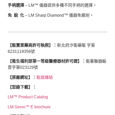
手柄選擇
– LM™ 儀器提供多種不同手柄的選擇。
免 銳 化
– LM Sharp Diamond™ 儀器免磨削。
【販賣業藥商許可執照】：
新北府汐衛藥販 字第
6231119356號
【衛生福利部第一等級醫療器材許可證】：
衛署醫器輸
壹字第023129號
【原廠網址】：
點我連結
【型錄下載】：
LM™ Product Catalog
LM-Servo™ E brochure