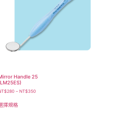
Mirror Handle 25
(LM25ES)
NT$
280
–
NT$
350
選擇規格