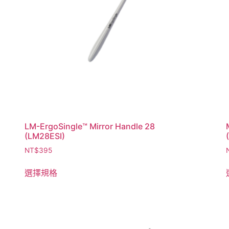
LM-ErgoSingle™ Mirror Handle 28
(LM28ESI)
NT$
395
選擇規格