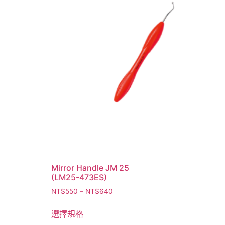
Mirror Handle JM 25
(LM25-473ES)
NT$
550
–
NT$
640
選擇規格