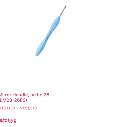
Mirror Handle, ortho 28
(LM28-26ES)
NT$
1,130
–
NT$
1,310
選擇規格