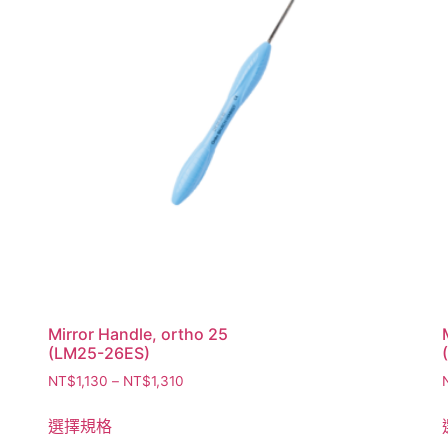
Mirror Handle, ortho 25
(LM25-26ES)
NT$
1,130
–
NT$
1,310
選擇規格