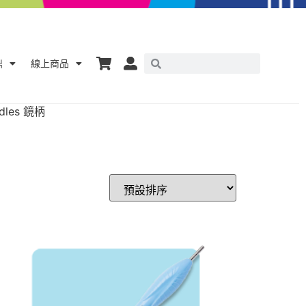
鼎
線上商品
ndles 鏡柄