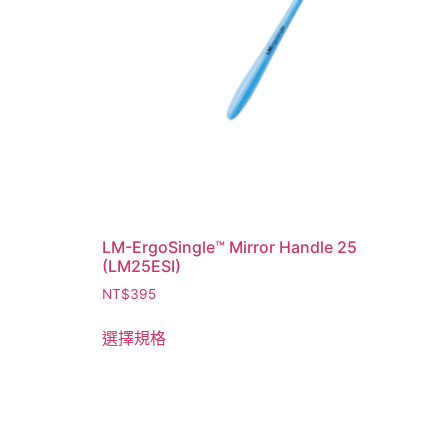
LM-ErgoSingle™ Mirror Handle 25
(LM25ESI)
NT$
395
選擇規格