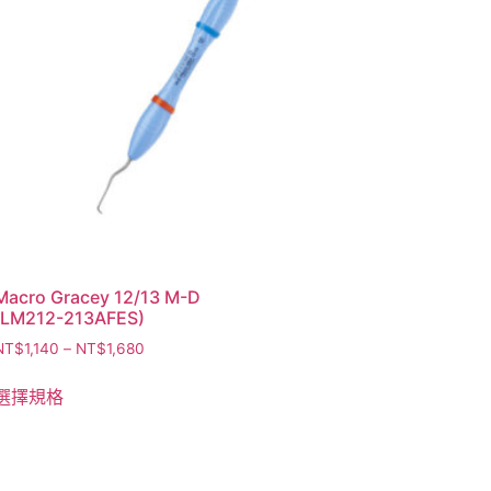
Macro Gracey 12/13 M-D
(LM212-213AFES)
NT$
1,140
–
NT$
1,680
選擇規格