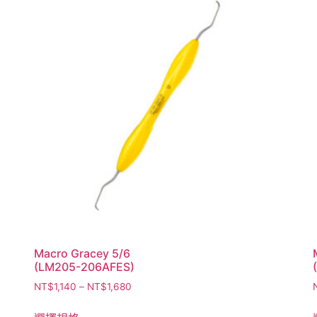
Macro Gracey 5/6
(LM205-206AFES)
NT$
1,140
–
NT$
1,680