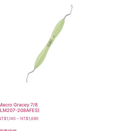
Macro Gracey 7/8
(LM207-208AFES)
NT$
1,140
–
NT$
1,680