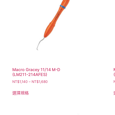
Macro Gracey 11/14 M-D
(LM211-214AFES)
NT$
1,140
–
NT$
1,680
選擇規格