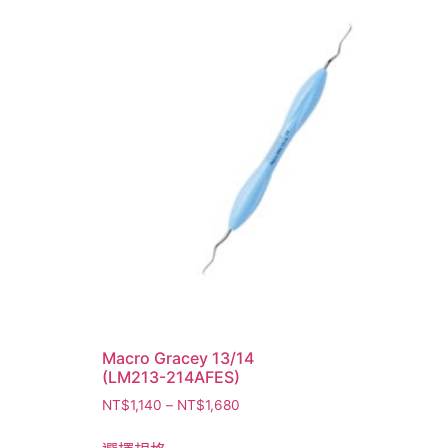
Macro Gracey 13/14
(LM213-214AFES)
NT$
1,140
–
NT$
1,680