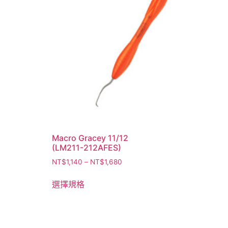
Macro Gracey 11/12
(LM211-212AFES)
NT$
1,140
–
NT$
1,680
選擇規格