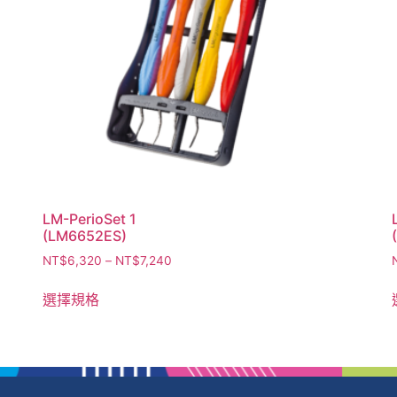
LM-PerioSet 1
(LM6652ES)
NT$
6,320
–
NT$
7,240
選擇規格