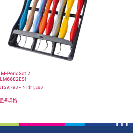
LM-PerioSet 2
(LM6682ES)
NT$
9,790
–
NT$
11,260
選擇規格