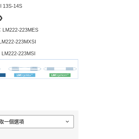
 13S-14S
❯
：LM222-223MES
M222-223MXSI
LM222-223MSI