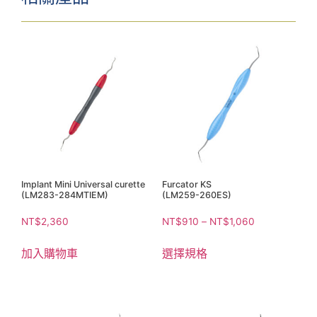
Implant Mini Universal curette
Furcator KS
(LM283-284MTIEM)
(LM259-260ES)
NT$
2,360
NT$
910
–
NT$
1,060
加入購物車
選擇規格