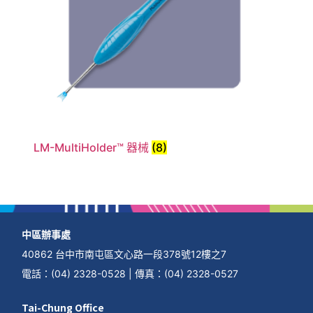
LM-MultiHolder™ 器械
(8)
中區辦事處
40862 台中市南屯區文心路一段378號12樓之7
電話
：
(04) 2328-0528
|
傳真
：
(04) 2328-0527
Tai-Chung Office