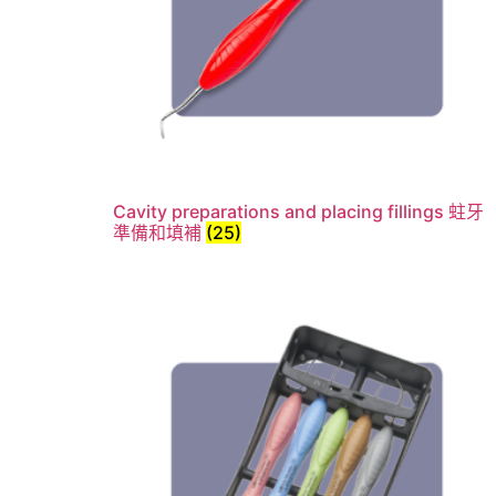
Cavity preparations and placing fillings 蛀牙
準備和填補
(25)