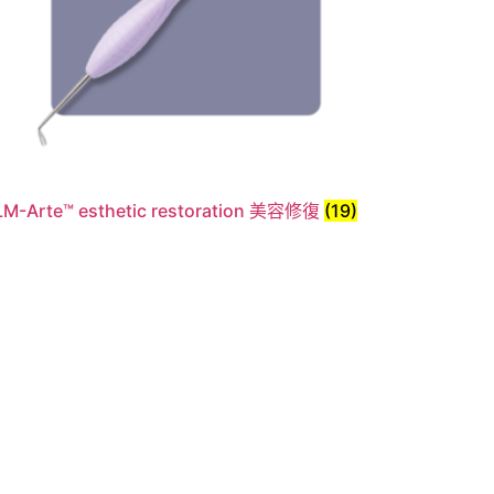
LM-Arte™ esthetic restoration 美容修復
(19)