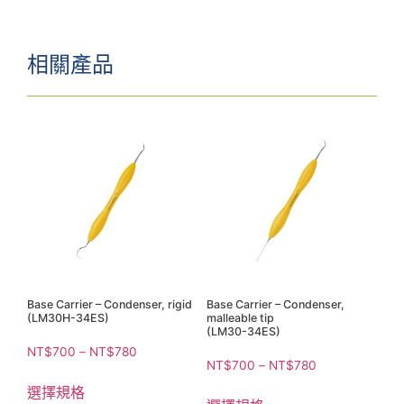
相關產品
Base Carrier – Condenser, rigid
Base Carrier – Condenser,
(LM30H-34ES)
malleable tip
(LM30-34ES)
NT$
700
–
NT$
780
NT$
700
–
NT$
780
選擇規格