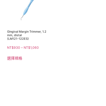
Gingival Margin Trimmer, 1.2
mm, distal
(LM121-122ES)
NT$
930
–
NT$
1,060
選擇規格