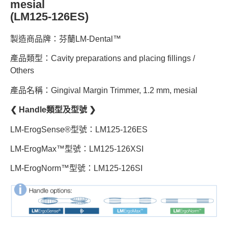
mesial
(LM125-126ES)
製造商品牌：芬蘭LM-Dental™
產品類型：Cavity preparations and placing fillings /
Others
產品名稱：Gingival Margin Trimmer, 1.2 mm, mesial
❮ Handle類型及型號 ❯
LM-ErogSense®型號：LM125-126ES
LM-ErogMax™型號：LM125-126XSI
LM-ErogNorm™型號：LM125-126SI