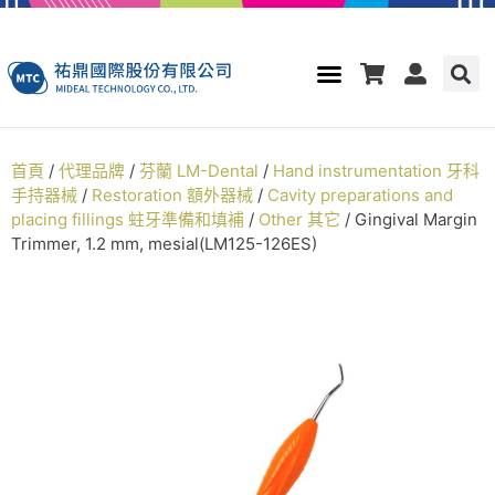
首頁
/
代理品牌
/
芬蘭 LM-Dental
/
Hand instrumentation 牙科
手持器械
/
Restoration 額外器械
/
Cavity preparations and
placing fillings 蛀牙準備和填補
/
Other 其它
/ Gingival Margin
Trimmer, 1.2 mm, mesial(LM125-126ES)