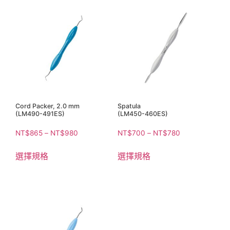
Cord Packer, 2.0 mm
Spatula
(LM490-491ES)
(LM450-460ES)
NT$
865
–
NT$
980
NT$
700
–
NT$
780
選擇規格
選擇規格