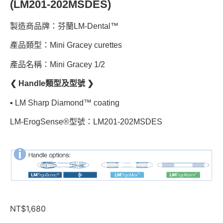
(LM201-202MSDES)
製造商品牌：芬蘭LM-Dental™
產品類型：Mini Gracey curettes
產品名稱：Mini Gracey 1/2
❮ Handle類型及型號 ❯
▪︎ LM Sharp Diamond™ coating
LM-ErogSense®型號：LM201-202MSDES
NT$
1,680