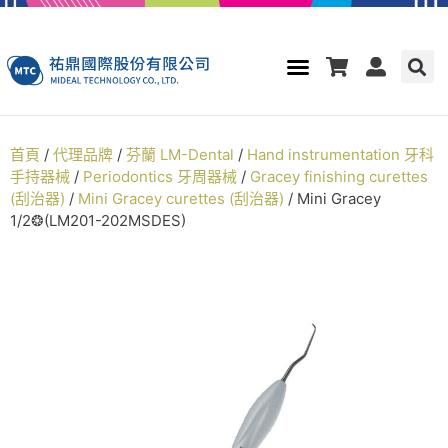
首頁
/
代理品牌
/
芬蘭 LM-Dental
/
Hand instrumentation 牙科
手持器械
/
Periodontics 牙周器械
/
Gracey finishing curettes
(刮治器)
/
Mini Gracey curettes (刮治器)
/ Mini Gracey
1/2❂(LM201-202MSDES)