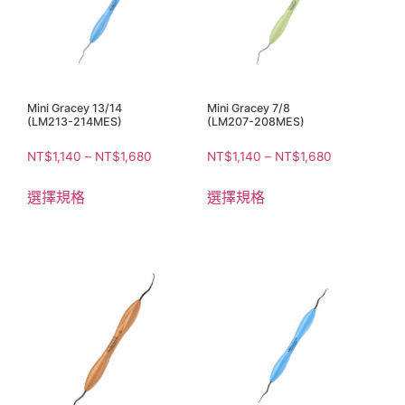
Mini Gracey 13/14
Mini Gracey 7/8
(LM213-214MES)
(LM207-208MES)
NT$
1,140
–
NT$
1,680
NT$
1,140
–
NT$
1,680
選擇規格
選擇規格