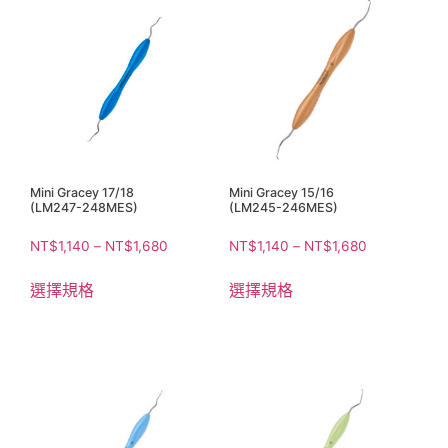
Mini Gracey 17/18
Mini Gracey 15/16
(LM247-248MES)
(LM245-246MES)
NT$
1,140
–
NT$
1,680
NT$
1,140
–
NT$
1,680
選擇規格
選擇規格