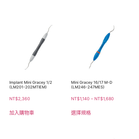
Implant Mini Gracey 1/2
Mini Gracey 16/17 M-D
(LM201-202MTIEM)
(LM246-247MES)
NT$
2,360
NT$
1,140
–
NT$
1,680
加入購物車
選擇規格