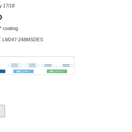
 17/18
❯
 coating
：LM247-248MSDES
車