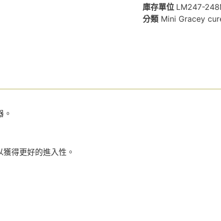
庫存單位
LM247-24
分類
Mini Gracey cu
器。
急角度，以獲得更好的進入性。