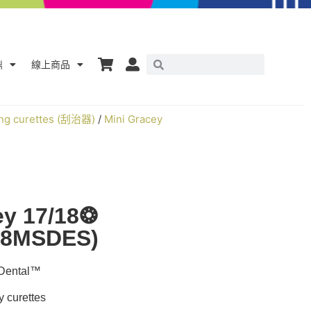
鼎
線上商品
ing curettes (刮治器)
/
Mini Gracey
ey 17/18❂
48MSDES)
ntal™
curettes