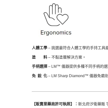
人體工學
– 挑選最符合人體工學的手持工具
塗 料
– 不黏塗層解決方案。
手柄選擇
– LM™ 儀器提供多種不同手柄的
免 銳 化
– LM Sharp Diamond™ 儀器免磨
【販賣業藥商許可執照】：
新北府汐衛藥販 字第