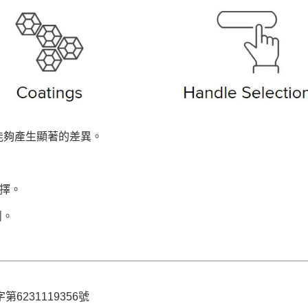
能夠產生顯著的差異。
選擇。
削。
6231119356號