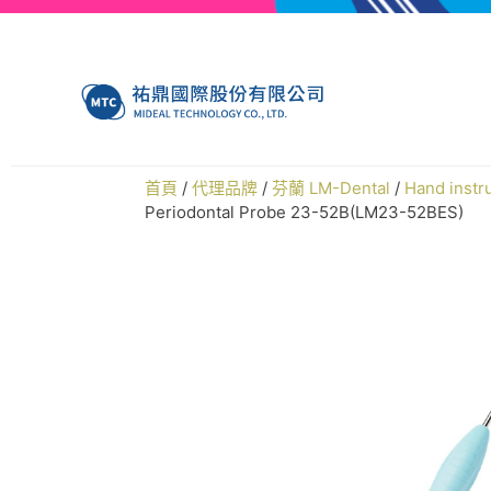
首頁
/
代理品牌
/
芬蘭 LM-Dental
/
Hand ins
Periodontal Probe 23-52B(LM23-52BES)