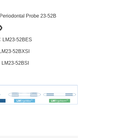
riodontal Probe 23-52B
❯
：LM23-52BES
M23-52BXSI
LM23-52BSI