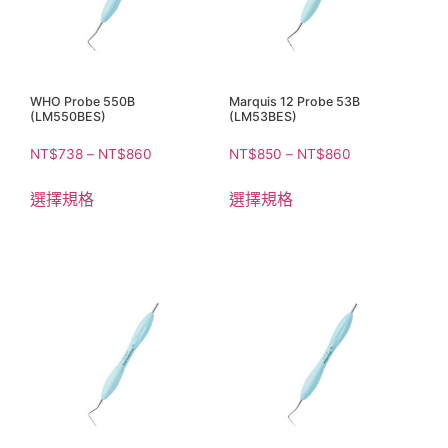
WHO Probe 550B
Marquis 12 Probe 53B
(LM550BES)
(LM53BES)
NT$
738
–
NT$
860
NT$
850
–
NT$
860
選擇規格
選擇規格