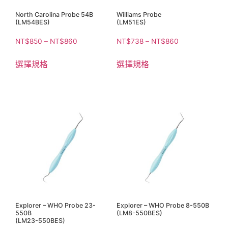
North Carolina Probe 54B
Williams Probe
(LM54BES)
(LM51ES)
NT$
850
–
NT$
860
NT$
738
–
NT$
860
選擇規格
選擇規格
Explorer – WHO Probe 23-
Explorer – WHO Probe 8-550B
550B
(LM8-550BES)
(LM23-550BES)