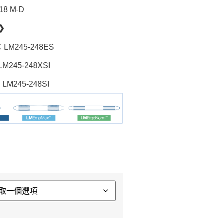
18 M-D
❯
：LM245-248ES
M245-248XSI
LM245-248SI