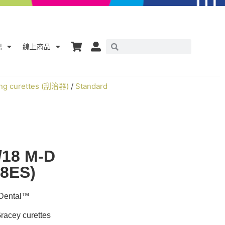
鼎
線上商品
ing curettes (刮治器)
/
Standard
/18 M-D
48ES)
ntal™
cey curettes