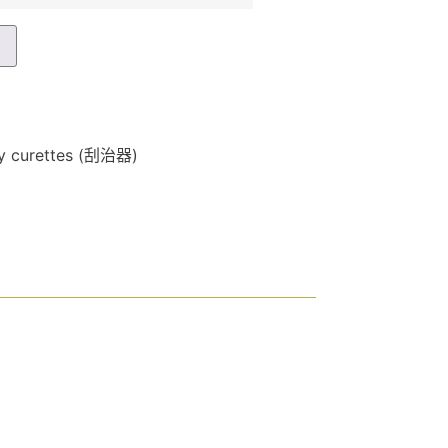
車
y curettes (刮治器)