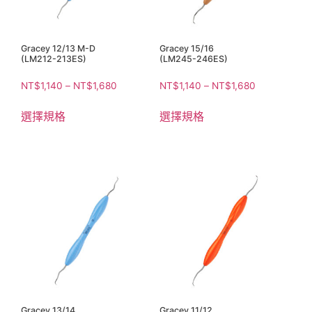
Gracey 12/13 M-D
Gracey 15/16
(LM212-213ES)
(LM245-246ES)
NT$
1,140
–
NT$
1,680
NT$
1,140
–
NT$
1,680
選擇規格
選擇規格
Gracey 13/14
Gracey 11/12