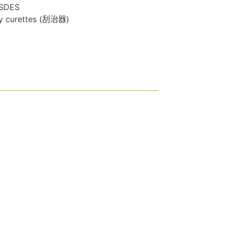
SDES
y curettes (刮治器)