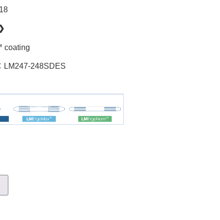
18
❯
 coating
：LM247-248SDES
車