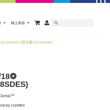
鼎
線上商品
ing curettes (刮治器)
/
Standard
/18❂
48SDES)
ntal™
cey curettes