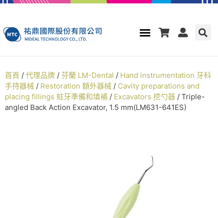
首頁
/
代理品牌
/
芬蘭 LM-Dental
/
Hand instrumentation 牙科
手持器械
/
Restoration 額外器械
/
Cavity preparations and
placing fillings 蛀牙準備和填補
/
Excavators 挖勺器
/ Triple-
angled Back Action Excavator, 1.5 mm(LM631-641ES)