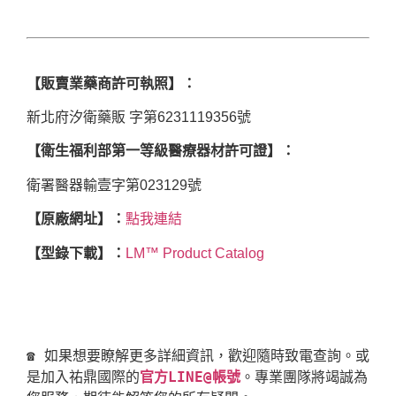
【販賣業藥商許可執照】：
新北府汐衛藥販 字第6231119356號
【衛生福利部第一等級醫療器材許可證】：
衛署醫器輸壹字第023129號
【原廠網址】：
點我連結
【型錄下載】：
LM™ Product Catalog
☎ 如果想要瞭解更多詳細資訊，歡迎隨時致電查詢。或
是加入祐鼎國際的
官方LINE@帳號
。專業團隊將竭誠為