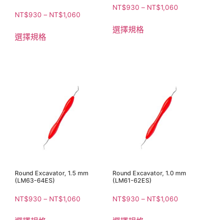
NT$
930
–
NT$
1,060
NT$
930
–
NT$
1,060
選擇規格
選擇規格
Round Excavator, 1.5 mm
Round Excavator, 1.0 mm
(LM63-64ES)
(LM61-62ES)
NT$
930
–
NT$
1,060
NT$
930
–
NT$
1,060