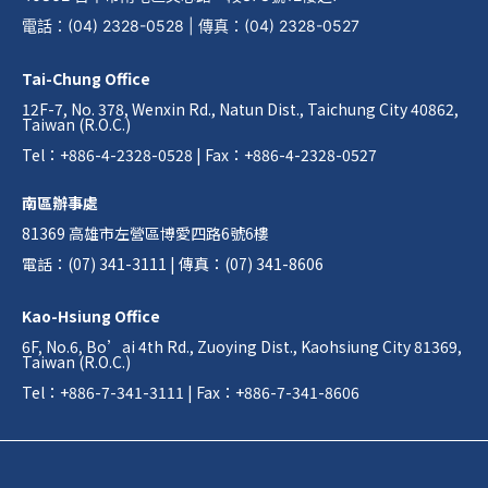
電話
：
(04) 2328-0528
|
傳真
：
(04) 2328-0527
Tai-Chung Office
12F-7, No. 378, Wenxin Rd., Natun Dist., Taichung City 40862,
Taiwan (R.O.C.)
Tel：+886-4-2328-0528 | Fax：+886-4-2328-0527
南區辦事處
81369 高雄市左營區博愛四路6號6樓
電話：(07) 341-3111 | 傳真：(07) 341-8606
Kao-Hsiung Office
6F, No.6, Bo’ai 4th Rd., Zuoying Dist., Kaohsiung City 81369,
Taiwan (R.O.C.)
Tel：+886-7-341-3111 | Fax：+886-7-341-8606