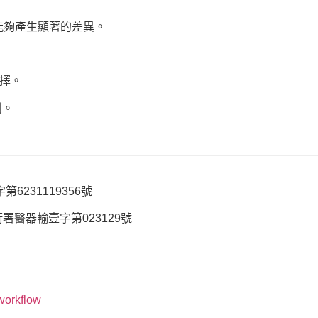
能夠產生顯著的差異。
選擇。
削。
6231119356號
衛署醫器輸壹字第023129號
orkflow