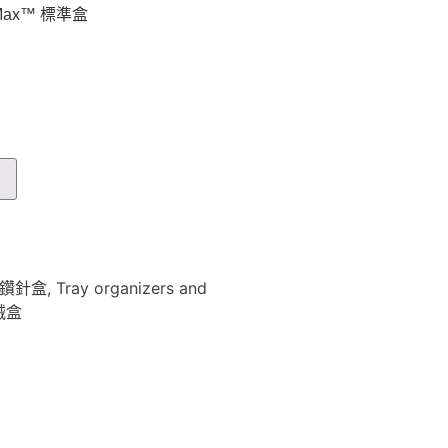
Max™ 標準盒
車
™ 鑽針盒
,
Tray organizers and
械盒