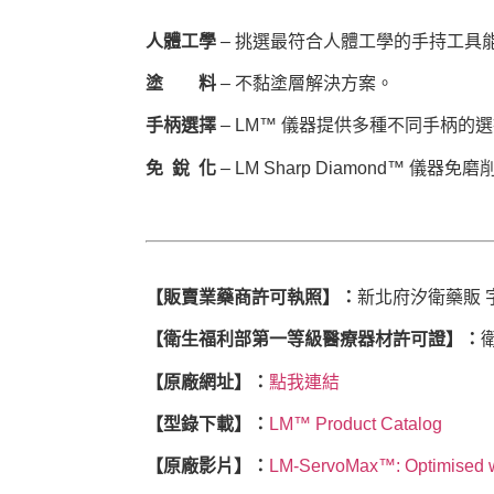
人體工學
– 挑選最符合人體工學的手持工具
塗 料
– 不黏塗層解決方案。
手柄選擇
– LM™ 儀器提供多種不同手柄的
免 銳 化
– LM Sharp Diamond™ 儀器免磨
【販賣業藥商許可執照】：
新北府汐衛藥販 字第
【衛生福利部第一等級醫療器材許可證】：
【原廠網址】：
點我連結
【型錄下載】：
LM™ Product Catalog
【原廠影片】：
LM-ServoMax™: Optimised
w