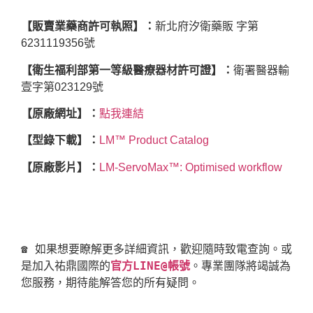
【販賣業藥商許可執照】：
新北府汐衛藥販 字第
6231119356號
【衛生福利部第一等級醫療器材許可證】：
衛署醫器輸
壹字第023129號
【原廠網址】：
點我連結
【型錄下載】：
LM™ Product Catalog
【原廠影片】：
LM-ServoMax™: Optimised
workflow
☎ 如果想要瞭解更多詳細資訊，歡迎隨時致電查詢。或
是加入祐鼎國際的
官方LINE@帳號
。專業團隊將竭誠為