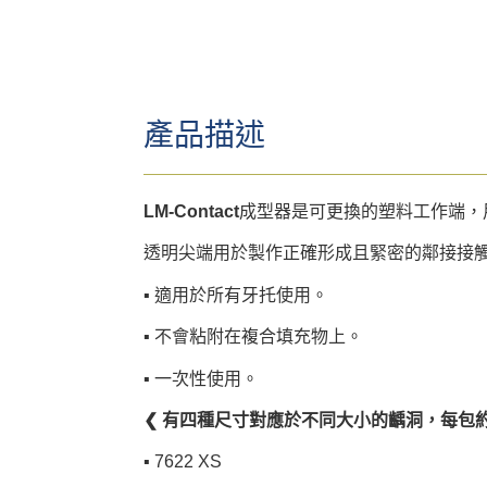
產品描述
LM-Contact
成型器是可更換的塑料工作端，用於與
透明尖端用於製作正確形成且緊密的鄰接接
▪︎ 適用於所有牙托使用。
▪︎ 不會粘附在複合填充物上。
▪︎ 一次性使用。
❮ 有四種尺寸對應於不同大小的齲洞，每包約
▪︎ 7622 XS