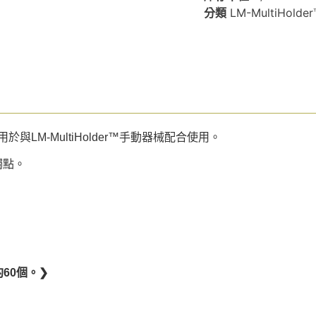
分類
LM-MultiHolde
LM-MultiHolder™手動器械配合使用。
觸點。
60個。❯