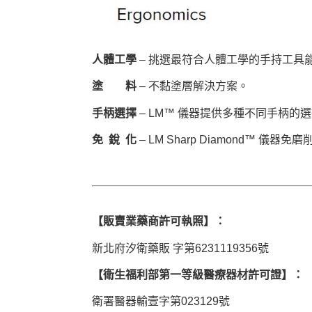
人體工學
– 挑選最符合人體工學的手持工具
塗 料
– 不黏塗層解決方案。
手柄選擇
– LM™ 儀器提供多種不同手柄的
免 銳 化
– LM Sharp Diamond™ 儀器免磨
【販賣業藥商許可執照】：
新北府汐衛藥販 字第6231119356號
【衛生福利部第一等級醫療器材許可證】：
衛署醫器輸壹字第023129號