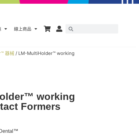
鼎
線上商品
er™ 器械
/ LM-MultiHolder™ working
older™ working
tact Formers
ntal™