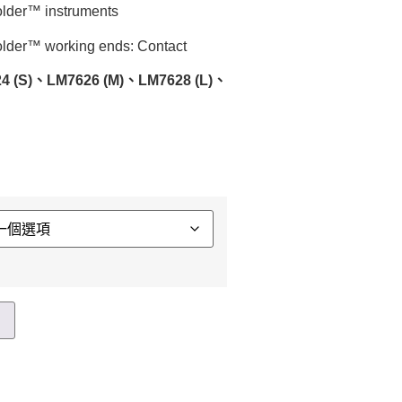
er™ instruments
r™ working ends: Contact
4 (S)、
LM7626 (M)
、LM7628 (L)
、
車