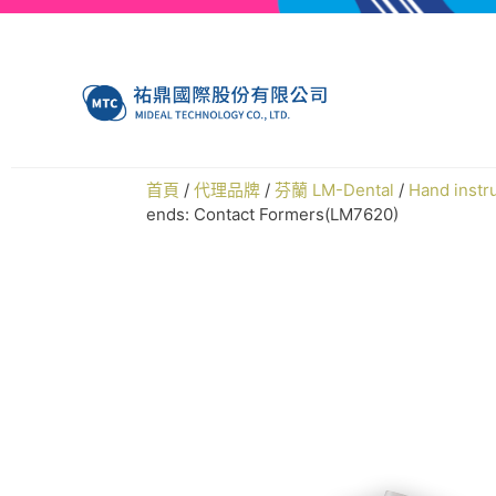
首頁
/
代理品牌
/
芬蘭 LM-Dental
/
Hand ins
ends: Contact Formers(LM7620)