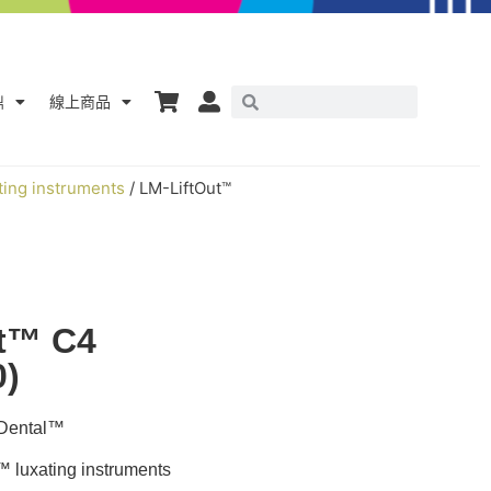
鼎
線上商品
ting instruments
/ LM-LiftOut™
t™ C4
0)
ntal™
uxating instruments