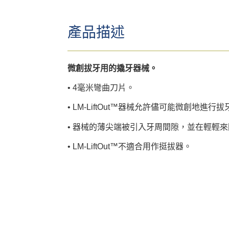
產品描述
微創拔牙用的撬牙器械。
• 4毫米彎曲刀片。
• LM-LiftOut™器械允許儘可能微創
• 器械的薄尖端被引入牙周間隙，並在輕輕
• LM-LiftOut™不適合用作挺拔器。