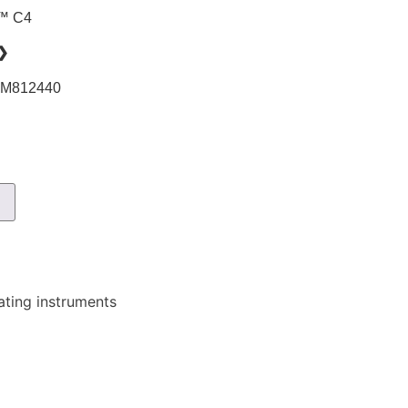
™ C4
❯
LM812440
車
ating instruments