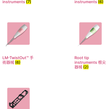
instruments
(7)
instruments
(6)
LM-TwistOut™ 手
Root tip
術器械
(6)
instruments 根尖
器械
(2)