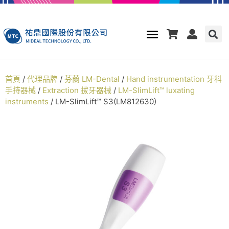
首頁
/
代理品牌
/
芬蘭 LM-Dental
/
Hand instrumentation 牙科
手持器械
/
Extraction 拔牙器械
/
LM-SlimLift™ luxating
instruments
/ LM-SlimLift™ S3(LM812630)