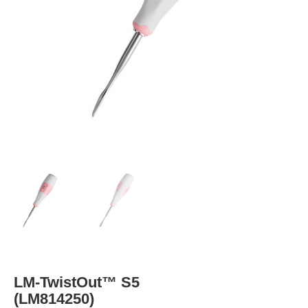
LM-TwistOut™ S5
(LM814250)