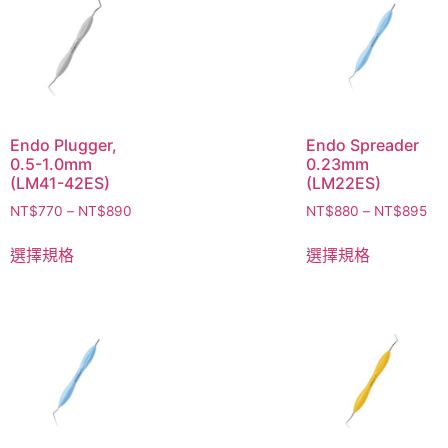
Endo Plugger,
Endo Spreader
0.5-1.0mm
0.23mm
(LM41-42ES)
(LM22ES)
NT$
770
–
NT$
890
NT$
880
–
NT$
895
選擇規格
選擇規格