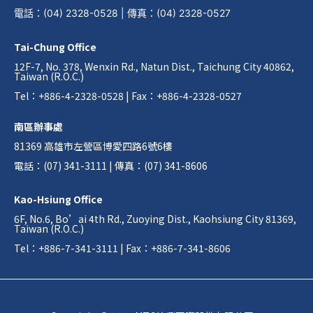
電話
：
(04) 2328-0528
|
傳真
：
(04) 2328-0527
Tai-Chung Office
12F-7, No. 378, Wenxin Rd., Natun Dist., Taichung City 40862,
Taiwan (R.O.C.)
Tel：+886-4-2328-0528 | Fax：+886-4-2328-0527
南區辦事處
81369 高雄市左營區博愛四路6號6樓
電話：(07) 341-3111 | 傳真：(07) 341-8606
Kao-Hsiung Office
6F, No.6, Bo’ai 4th Rd., Zuoying Dist., Kaohsiung City 81369,
Taiwan (R.O.C.)
Tel：+886-7-341-3111 | Fax：+886-7-341-8606