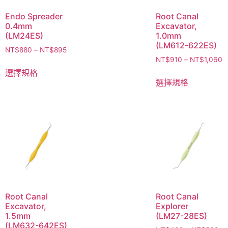
Endo Spreader
Root Canal
0.4mm
Excavator,
(LM24ES)
1.0mm
(LM612-622ES)
NT$
880
–
NT$
895
NT$
910
–
NT$
1,060
選擇規格
選擇規格
Root Canal
Root Canal
Excavator,
Explorer
1.5mm
(LM27-28ES)
(LM632-642ES)