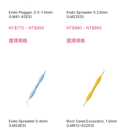
Endo Plugger, 0.5-1.0mm
Endo Spreader 0.23mm
(LM41-42ES)
(LM22ES)
NT$
770
–
NT$
890
NT$
880
–
NT$
895
選擇規格
選擇規格
Endo Spreader 0.4mm
Root Canal Excavator, 1.0mm
(LM24ES)
(LM612-622ES)