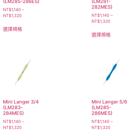
(LM285-286ES)
(LM281-
282MES)
NT$
1,140
–
NT$
1,140
–
NT$
1,320
NT$
1,320
選擇規格
選擇規格
Mini Langer 3/4
Mini Langer 5/6
(LM283-
(LM285-
284MES)
286MES)
NT$
1,140
–
NT$
1,140
–
NT$
1,320
NT$
1,320