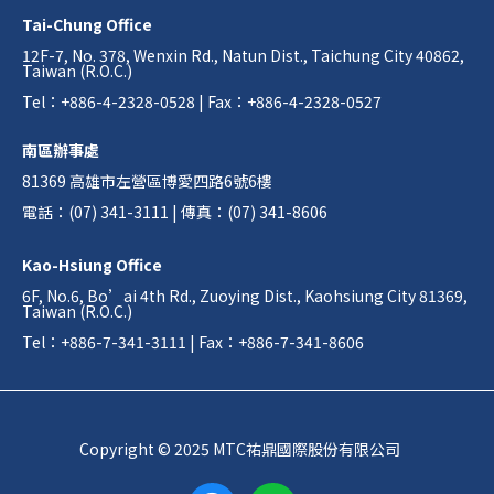
Tai-Chung Office
12F-7, No. 378, Wenxin Rd., Natun Dist., Taichung City 40862,
Taiwan (R.O.C.)
Tel：+886-4-2328-0528 | Fax：+886-4-2328-0527
南區辦事處
81369 高雄市左營區博愛四路6號6樓
電話：(07) 341-3111 | 傳真：(07) 341-8606
Kao-Hsiung Office
6F, No.6, Bo’ai 4th Rd., Zuoying Dist., Kaohsiung City 81369,
Taiwan (R.O.C.)
Tel：+886-7-341-3111 | Fax：+886-7-341-8606
Copyright © 2025 MTC祐鼎國際股份有限公司