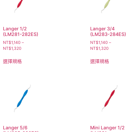
Langer 1/2
Langer 3/4
(LM281-282ES)
(LM283-284ES)
NT$
1,140
–
NT$
1,140
–
NT$
1,320
NT$
1,320
選擇規格
選擇規格
Langer 5/6
Mini Langer 1/2