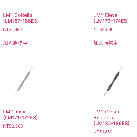
LM™ Coltello
LM™ Eleva
(LM187-188ES)
(LM173-174ES)
NT$
1,880
NT$
2,680
加入購物車
加入購物車
LM™ Inicia
LM™ Orban
(LM171-172ES)
Redondo
(LM185-186ES)
NT$
2,680
NT$
1,880