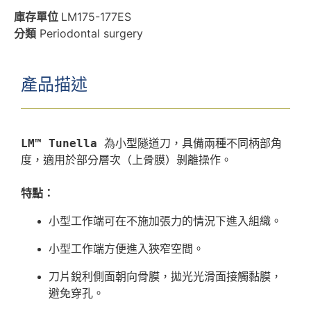
庫存單位
LM175-177ES
分類
Periodontal surgery
產品描述
LM™ Tunella
 為小型隧道刀，具備兩種不同柄部角
度，適用於部分層次（上骨膜）剝離操作。

特點：
小型工作端可在不施加張力的情況下進入組織。
小型工作端方便進入狹窄空間。
刀片銳利側面朝向骨膜，拋光光滑面接觸黏膜，
避免穿孔。