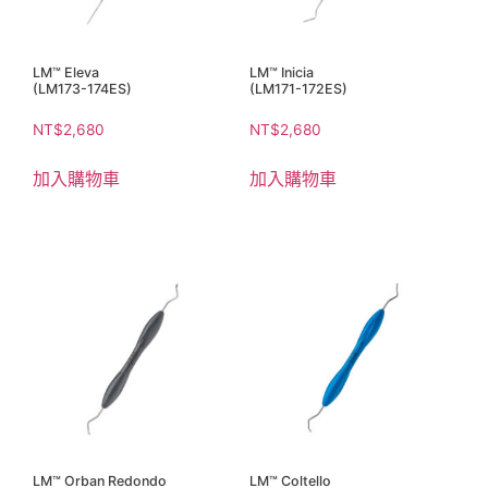
LM™ Eleva
LM™ Inicia
(LM173-174ES)
(LM171-172ES)
NT$
2,680
NT$
2,680
加入購物車
加入購物車
LM™ Orban Redondo
LM™ Coltello