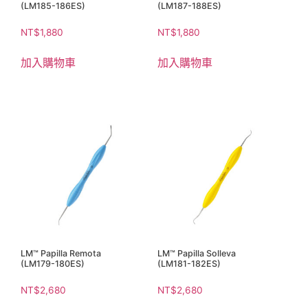
(LM185-186ES)
(LM187-188ES)
NT$
1,880
NT$
1,880
加入購物車
加入購物車
LM™ Papilla Remota
LM™ Papilla Solleva
(LM179-180ES)
(LM181-182ES)
NT$
2,680
NT$
2,680