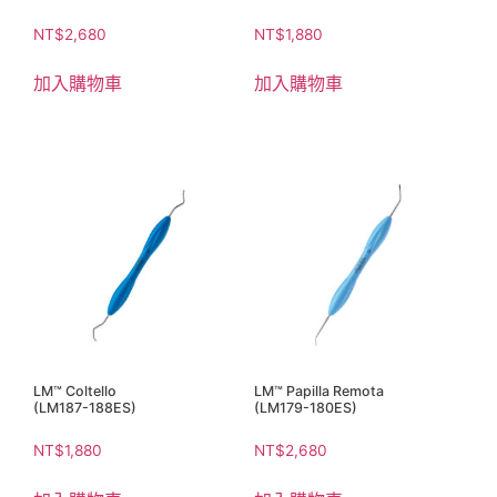
NT$
2,680
NT$
1,880
加入購物車
加入購物車
LM™ Coltello
LM™ Papilla Remota
(LM187-188ES)
(LM179-180ES)
NT$
1,880
NT$
2,680