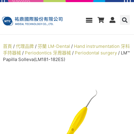
首頁
/
代理品牌
/
芬蘭 LM-Dental
/
Hand instrumentation 牙科
手持器械
/
Periodontics 牙周器械
/
Periodontal surgery
/ LM™
Papilla Solleva(LM181-182ES)