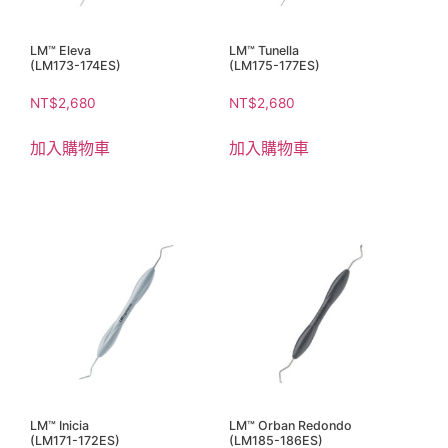
LM™ Eleva
LM™ Tunella
(LM173-174ES)
(LM175-177ES)
NT$
2,680
NT$
2,680
加入購物車
加入購物車
LM™ Inicia
LM™ Orban Redondo
(LM171-172ES)
(LM185-186ES)