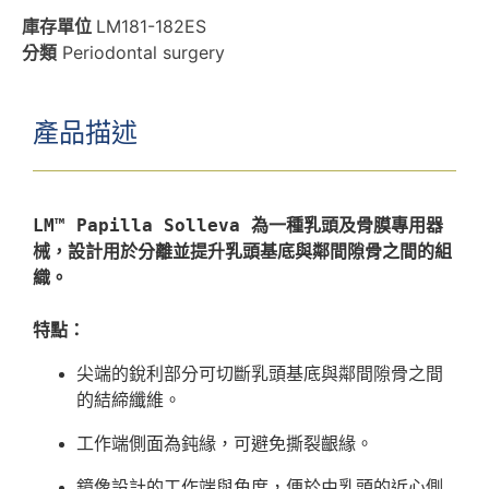
庫存單位
LM181-182ES
分類
Periodontal surgery
產品描述
LM™ Papilla Solleva 為一種乳頭及骨膜專用器
械，設計用於分離並提升乳頭基底與鄰間隙骨之間的組
織。
特點：
尖端的銳利部分可切斷乳頭基底與鄰間隙骨之間
的結締纖維。
工作端側面為鈍緣，可避免撕裂齦緣。
鏡像設計的工作端與角度，便於由乳頭的近心側