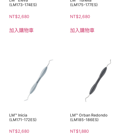
LM™ Eleva
LM™ Tunella
(LM173-174ES)
(LM175-177ES)
NT$
2,680
NT$
2,680
加入購物車
加入購物車
LM™ Inicia
LM™ Orban Redondo
(LM171-172ES)
(LM185-186ES)
NT$
2,680
NT$
1,880