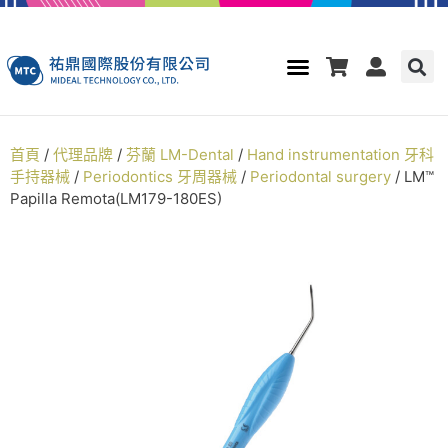
首頁
/
代理品牌
/
芬蘭 LM-Dental
/
Hand instrumentation 牙科
手持器械
/
Periodontics 牙周器械
/
Periodontal surgery
/ LM™
Papilla Remota(LM179-180ES)