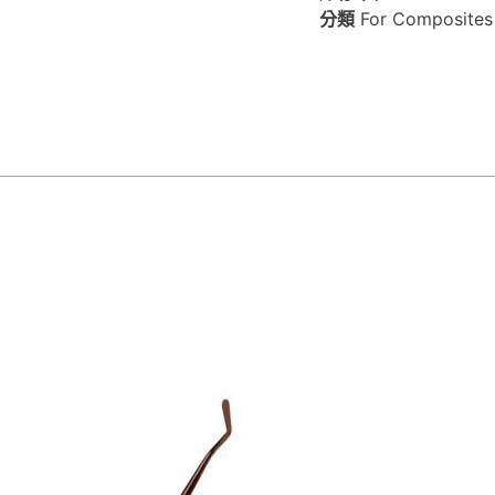
分類
For Composit