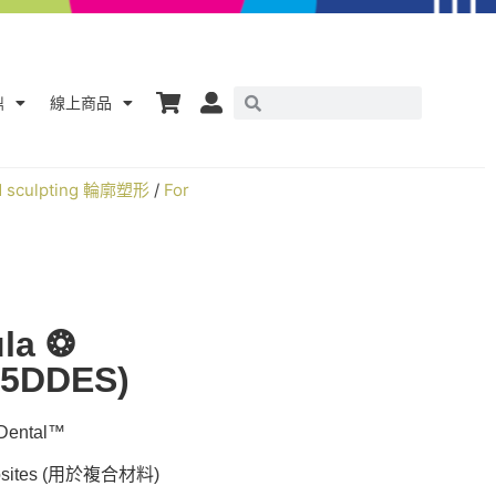
鼎
線上商品
nd sculpting 輪廓塑形
/
For
ula ❂
45DDES)
ntal™
sites (用於複合材料)