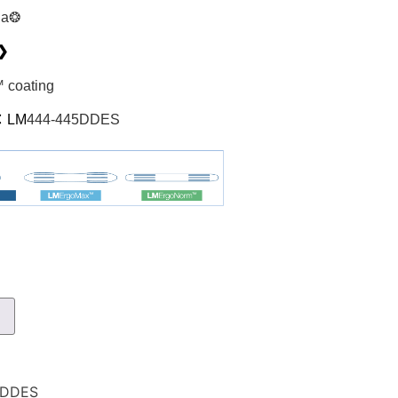
la❂
❯
 coating
：LM
444-445DDES
車
5DDES