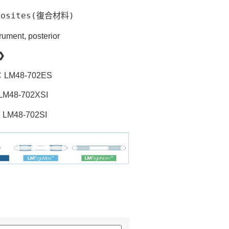
osites(復合材料)
ment, posterior
❯
：LM48-702ES
M48-702XSI
LM48-702SI