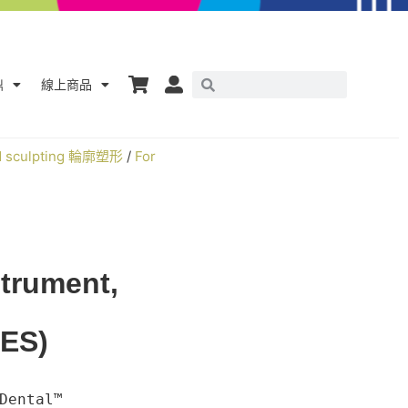
鼎
線上商品
nd sculpting 輪廓塑形
/
For
strument,
ES)
ental™