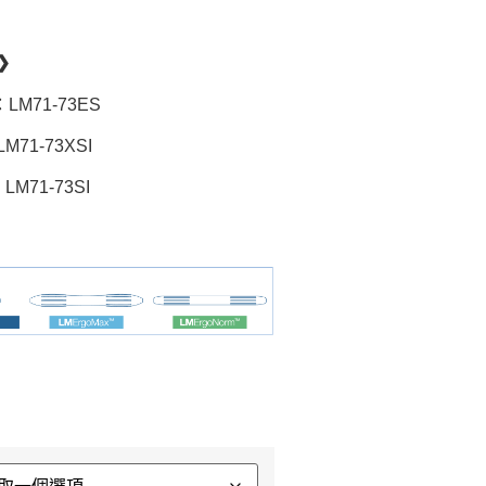
❯
：LM71-73ES
M71-73XSI
LM71-73SI