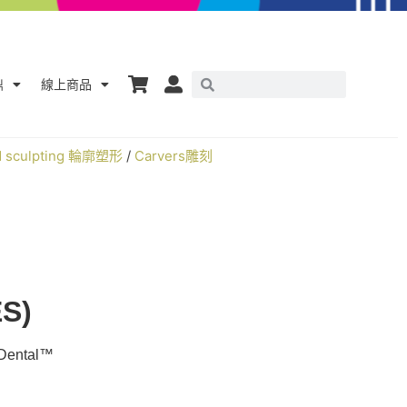
鼎
線上商品
nd sculpting 輪廓塑形
/
Carvers雕刻
S)
ntal™