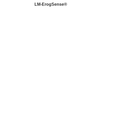
LM-ErogSense®