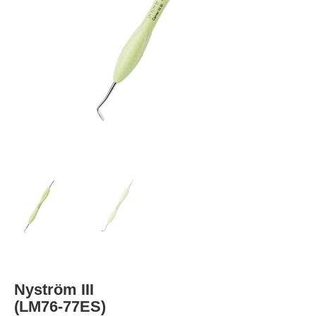
Nyström III
(LM76-77ES)