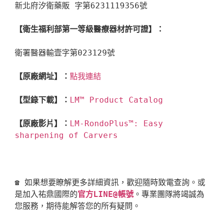
新北府汐衛藥販 字第6231119356號

【衛生福利部第一等級醫療器材許可證】：
衛署醫器輸壹字第023129號

【原廠網址】：
點我連結
【型錄下載】：
LM™ Product Catalog
【原廠影片】：
LM-RondoPlus™: Easy 
sharpening of Carvers
☎ 如果想要瞭解更多詳細資訊，歡迎隨時致電查詢。或
是加入祐鼎國際的
官方LINE@帳號
。專業團隊將竭誠為