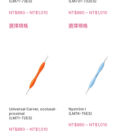
(LM71-73ES)
(LM731-732ES)
NT$
890
–
NT$
1,010
NT$
890
–
NT$
1,010
選擇規格
選擇規格
Universal Carver, occlusal-
Nyström I
proximal
(LM74-75ES)
(LM71-72ES)
NT$
890
–
NT$
1,010
NT$
890
–
NT$
1,010