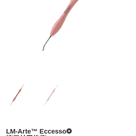
LM-Arte™ Eccesso❂