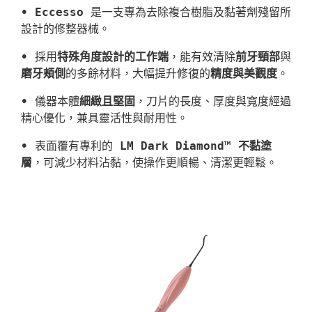
• Eccesso
 是一支專為去除複合樹脂及黏著劑殘留所
設計的修整器械。
• 
採用
特殊角度設計的工作端
，能有效清除
前牙頸部
與
磨牙頰側
的多餘材料，大幅提升修復的
精度與美觀度
。
• 
儀器本體
細緻且堅固
，刀片的長度、厚度與寬度經過
精心優化，兼具靈活性與耐用性。
• 
表面覆有專利的 
LM Dark Diamond™ 不黏塗
層
，可減少材料沾黏，使操作更順暢、清潔更輕鬆。