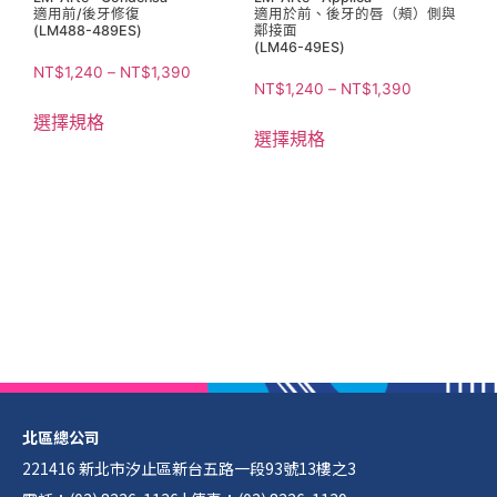
適用前/後牙修復
適用於前、後牙的唇（頰）側與
(LM488-489ES)
鄰接面
(LM46-49ES)
NT$
1,240
–
NT$
1,390
NT$
1,240
–
NT$
1,390
選擇規格
選擇規格
北區總公司
221416 新北市汐止區新台五路一段93號13樓之3