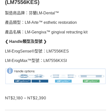
(LM7556KES)
製造商品牌：芬蘭LM-Dental™
產品類型：LM-Arte™ esthetic restoration
產品名稱：LM-Gengiva™ gingival retracting kit
❮ Handle類型及型號 ❯
LM-ErogSense®型號：LM7556KES
LM-ErogMax™型號：LM7556KXSI
NT$
2,180
–
NT$
2,390