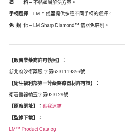
塗 料
– 不黏塗層解決方案。
手柄選擇
– LM™ 儀器提供多種不同手柄的選擇。
免 銳 化
– LM Sharp Diamond™ 儀器免磨削。
【販賣業藥商許可執照】：
新北府汐衛藥販 字第6231119356號
【衛生福利部第一等級醫療器材許可證】：
衛署醫器輸壹字第023129號
【原廠網址】：
點我連結
【型錄下載】：
LM™ Product Catalog