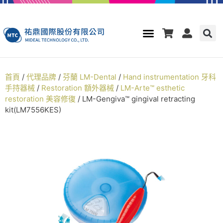
首頁
/
代理品牌
/
芬蘭 LM-Dental
/
Hand instrumentation 牙科
手持器械
/
Restoration 額外器械
/
LM-Arte™ esthetic
restoration 美容修復
/ LM-Gengiva™ gingival retracting
kit(LM7556KES)