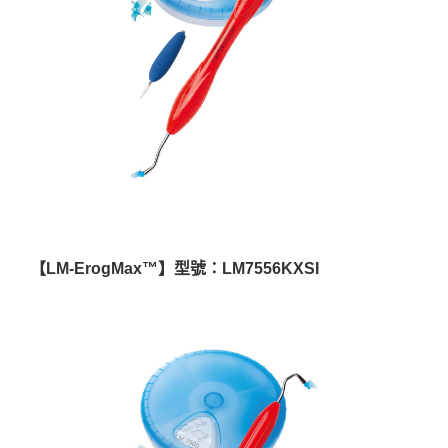
【LM-ErogMax™】型號：LM7556KXSI