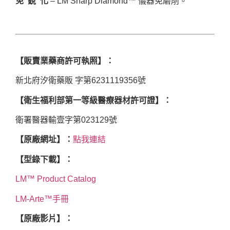
免 銳 化
– LM Sharp Diamond™ 儀器免磨削。
【販賣業藥商許可執照】：
新北府汐衛藥販 字第6231119356號
【衛生福利部第一等級醫療器材許可證】：
衛署醫器輸壹字第023129號
【原廠網址】：
點我連結
【型錄下載】：
LM™ Product Catalog
LM-Arte™手冊
【原廠影片】：