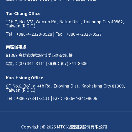
Tai-Chung Office
12F-7, No. 378, Wenxin Rd., Natun Dist., Taichung City 40862,
Taiwan (R.O.C.)
Tel：+886-4-2328-0528 | Fax：+886-4-2328-0527
南區辦事處
81369 高雄市左營區博愛四路6號6樓
電話：(07) 341-3111 | 傳真：(07) 341-8606
Kao-Hsiung Office
6F, No.6, Bo’ai 4th Rd., Zuoying Dist., Kaohsiung City 81369,
Taiwan (R.O.C.)
Tel：+886-7-341-3111 | Fax：+886-7-341-8606
Copyright © 2025 MTC祐鼎國際股份有限公司