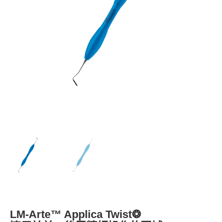
LM-Arte™ Applica Twist❂