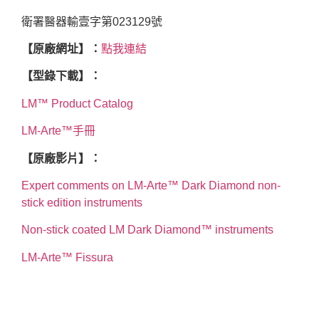
衛署醫器輸壹字第023129號
【原廠網址】：
點我連結
【型錄下載】：
LM™ Product Catalog
LM-Arte™手冊
【原廠影片】：
Expert comments on LM-Arte™ Dark Diamond non-
stick edition instruments
Non-stick coated LM Dark Diamond™ instruments
LM-Arte™ Fissura