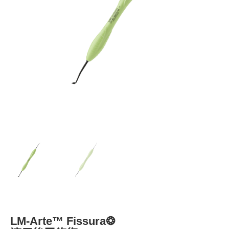
LM-Arte™ Fissura❂