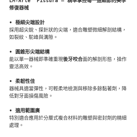
LM-Arte™ Fissura — 精準掌控每一道細節的美學
• 極細尖端設計
採用超尖銳、探針狀的尖端，適合雕塑微細解剖結構，
如裂紋、駝峰與溝隙。

• 圓錐形尖端結構
能以單一器械即準確重現
後牙咬合
面的解剖形態，操作
靈活高效。

• 柔韌性佳
器械具適當彈性，可輕柔地檢測與移除多餘黏著劑，降
低對牙面損傷風險。

• 適用範圍廣
特別適合應用於分層式複合材料的雕塑與密封劑的精細
處理。
