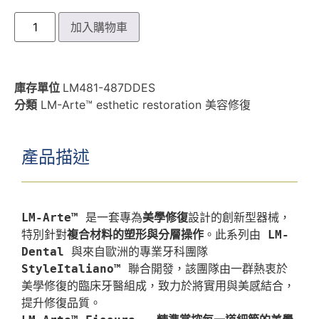
加入購物車
庫存單位
LM481-487DDES
分類
LM-Arte™ esthetic restoration 美容修復
產品描述
LM-Arte™
 是一套專為
美學修復
設計的創新型器械，
特別針對
複合材料的塑形與分層操作
。此系列由 
LM-
Dental
 與來自歐洲的專業牙科團隊 
StyleItaliano™
 聯合開發，該團隊由一群熱衷於
美學修復的臨床牙醫組成，致力於將實用與美感結合，